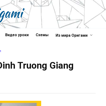
Видео уроки
Схемы
Из мира Оригами
И
inh Truong Giang