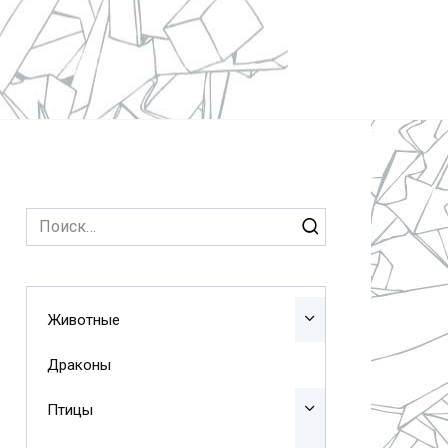
Search
for:
Животные
Драконы
Птицы