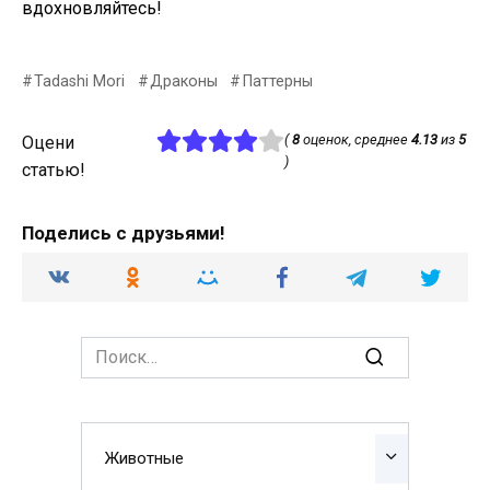
вдохновляйтесь!
Tadashi Mori
Драконы
Паттерны
(
8
оценок, среднее
4.13
из
5
Оцени
)
статью!
Поделись с друзьями!
Search
for:
Животные